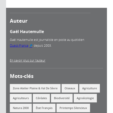
Auteur
Gaël Hautemulle
Gaël Hautemulle est journaliste en poste au quotidien
Ouest-France
depuis 2003.
(link is external)
En savoir plus sur l'auteur
Mots-clés
Zone Atelier Plaine & Val De Sèvre
Oiseaux
Agriculture
Agriculteurs
Céréales
Biodiversité
Agroécologie
Natura 2000
État Français
Printemps Silencieux