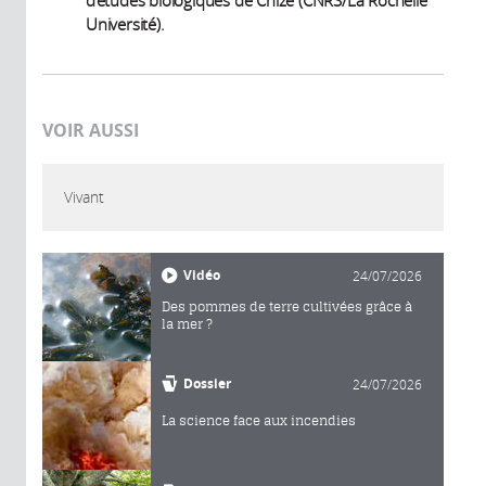
d’études biologiques de Chizé (CNRS/La Rochelle
Université).
VOIR AUSSI
Vivant
Vidéo
24/07/2026
Des pommes de terre cultivées grâce à
la mer ?
Dossier
24/07/2026
La science face aux incendies