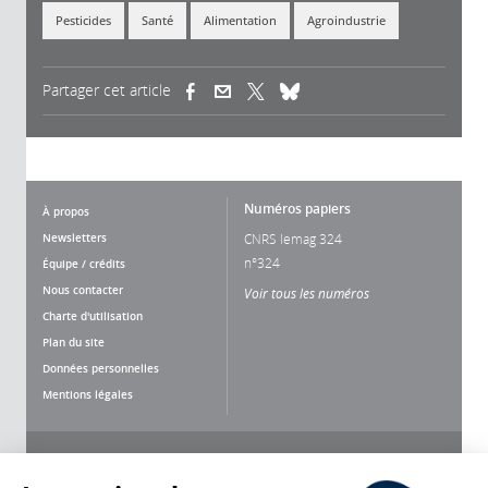
Pesticides
Santé
Alimentation
Agroindustrie
Partager cet article
(link is external)
(link is external)
(link is external)
Numéros papiers
À propos
Newsletters
CNRS lemag 324
n°324
Équipe / crédits
Nous contacter
Voir tous les numéros
Charte d'utilisation
Plan du site
Données personnelles
Mentions légales
Nous suivre
Partager