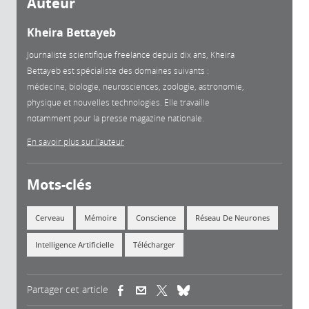
Auteur
Kheira Bettayeb
Journaliste scientifique freelance depuis dix ans, Kheira
Bettayeb est spécialiste des domaines suivants :
médecine, biologie, neurosciences, zoologie, astronomie,
physique et nouvelles technologies. Elle travaille
notamment pour la presse magazine nationale.
En savoir plus sur l'auteur
Mots-clés
Cerveau
Mémoire
Conscience
Réseau De Neurones
Intelligence Artificielle
Télécharger
Partager cet article
(link is external)
(link is external)
(link is external)