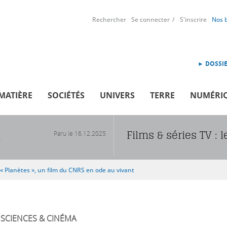
Rechercher
Se connecter
S'inscrire
Nos 
► DOSSIE
MATIÈRE
SOCIÉTÉS
UNIVERS
TERRE
NUMÉRI
Films & séries TV :
Paru le
16.12.2025
R
« Planètes », un film du CNRS en ode au vivant
SCIENCES & CINÉMA