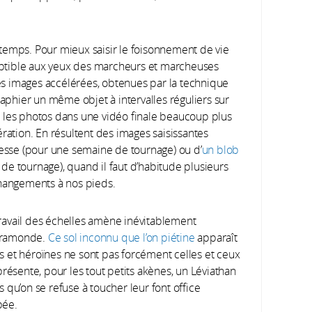
temps. Pour mieux saisir le foisonnement de vie
ptible aux yeux des marcheurs et marcheuses
 des images accélérées, obtenues par la technique
raphier un même objet à intervalles réguliers sur
 les photos dans une vidéo finale beaucoup plus
ration. En résultent des images saisissantes
tesse (pour une semaine de tournage) ou d’
un blob
s de tournage), quand il faut d’habitude plusieurs
changements à nos pieds.
 travail des échelles amène inévitablement
nframonde.
Ce sol inconnu que l’on piétine
apparaît
 et héroïnes ne sont pas forcément celles et ceux
résente, pour les tout petits akènes, un Léviathan
 qu’on se refuse à toucher leur font office
pée.