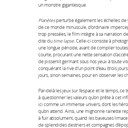
un monstre gigantesque.
Planètes
perturbe également les échelles de 
de ce monde minuscule, d’ordinaire imperce
trop pressées, le film intègre à sa narration
dite du
time lapse
. Celle-ci consiste à photog
une longue période, avant de compiler toutes
courte, procurant une nette sensation d’accélé
de pissenlit germant sous nos yeux à toute vi
conquérant la rive d’un point d’eau (trois jour
jours, sinon semaines, pour en observer les 
Par-delà les jeux sur l’espace et le temps, ce
à questionner les valeurs qu’on prête à cet i
ici comme un immense univers, dont les héros
qu’on attend. Ainsi, une mignonne rainette rep
à fuir absolument, quand les baveuses limaces
de splendides destriers et compagnes d’épo