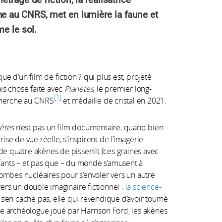
e au CNRS, met en lumière la faune et
ême le sol.
e d’un film de fiction ? qui plus est, projeté
is chose faite avec
Planètes
, le premier long-
1
cherche au CNRS
et médaille de cristal en 2021.
ètes
n’est pas un film documentaire, quand bien
se de vue réelle, s’inspirent de l’imagerie
 de quatre akènes de pissenlit (ces graines avec
enfants – et pas que – du monde s’amusent à
bombes nucléaires pour s’envoler vers un autre
 vers un double imaginaire fictionnel :
la science-
e s’en cache pas, elle qui revendique d’avoir tourné
 archéologue joué par Harrison Ford, les akènes