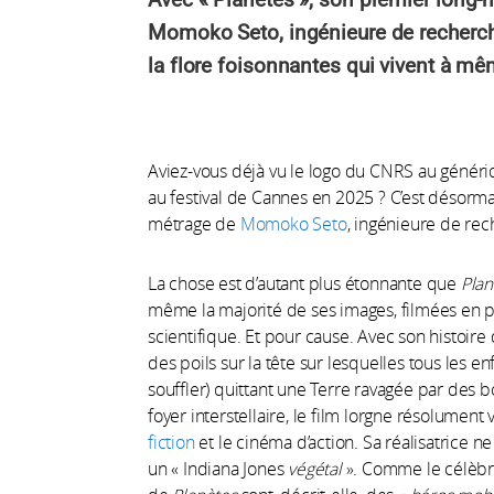
Momoko Seto, ingénieure de recherch
la flore foisonnantes qui vivent à m
Aviez-vous déjà vu le logo du CNRS au génériqu
au festival de Cannes en 2025 ? C’est désorma
métrage de
Momoko Seto
, ingénieure de re
La chose est d’autant plus étonnante que
Plan
même la majorité de ses images, filmées en pri
scientifique. Et pour cause. Avec son histoire
des poils sur la tête sur lesquelles tous les 
souffler) quittant une Terre ravagée par des 
foyer interstellaire, le film lorgne résolument
fiction
et le cinéma d’action. Sa réalisatrice n
un « Indiana Jones
végétal
». Comme le célèbre