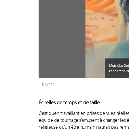
Momoko Seto,
recherche a
Smith
Échelles de temps et de taille
C’est qu’en travaillant en prises de vues réel
équipe de tournage s’amusent à changer les é
religieuse qu’un être humain n’aurait pas re