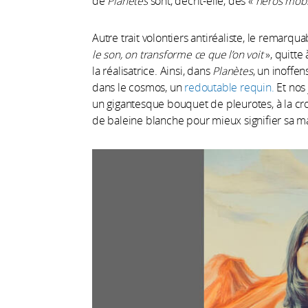
de
Planètes
sont, décrit-elle, des «
héros mobil
Autre trait volontiers antiréaliste, le remarqua
le son, on transforme ce que l’on voit
», quitte
la réalisatrice. Ainsi, dans
Planètes
, un inoffe
dans le cosmos, un
redoutable requin.
Et nos
un gigantesque bouquet de pleurotes, à la cro
de baleine blanche pour mieux signifier sa m