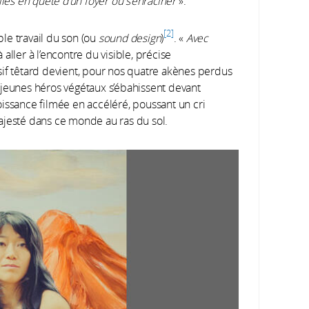
es en quête d’un foyer où s’enraciner
».
2
ble travail du son (ou
sound design
)
. «
Avec
 à aller à l’encontre du visible, précise
nsif têtard devient, pour nos quatre akènes perdus
 jeunes héros végétaux s’ébahissent devant
issance filmée en accéléré, poussant un cri
ajesté dans ce monde au ras du sol.