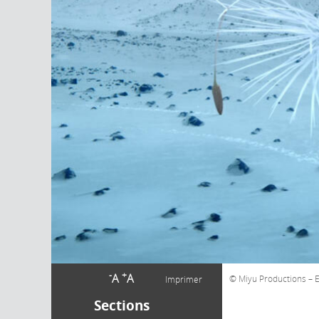
-
+
A
A
Miyu Productions – E
Imprimer
Sections