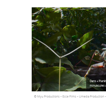
Dans « Planè
minuscules a
Miyu Productions – Ecce Films – Umedia Production 