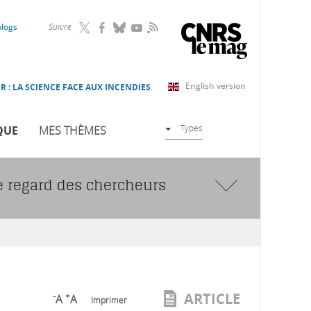
RSS
blogs
Suivre
English version
R : LA SCIENCE FACE AUX INCENDIES
Types
QUE
MES THÈMES
 le regard des chercheurs
ARTICLE
-
+
A
A
Imprimer