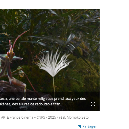
tes », une banale mante religieuse prend, aux yeux des
kènes, des allures de redoutable titan.
– ARTE France Cinéma – CNRS - 2025 / réal. Momoko Seto
Partager