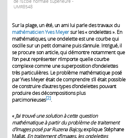
de l’École normale supérieure -
UMR8548
Sur la plage, un été, un ami lui parle des travaux du
mathématicien Yves Meyer
sur les « ondelettes ». En
mathématiques, une ondelette est une courbe qui
oscille sur un petit domaine puis s’annule.
Intrigué, il
se procure son article, qui démontre notamment que
l’on peut représenter n’importe quelle courbe
complexe comme une superposition d’ondelettes
très particulières. Le problème mathématique posé
par Yves Meyer était de comprendre s’il était possible
de construire d’autres types d’ondelettes pouvant
produire des décompositions plus
2
parcimonieuses
.
«
J’ai trouvé une solution à cette question
mathématique à partir du problème de traitement
d’images posé par Ruzena Bajcsy,
explique Stéphane
Mallat.
En traitement d’images, les ondelettes