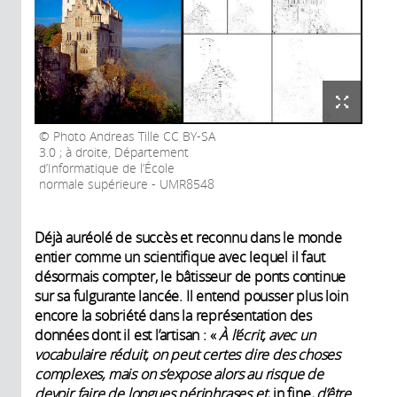
Photo Andreas Tille CC BY-SA
3.0 ; à droite, Département
d’Informatique de l’École
normale supérieure - UMR8548
Déjà auréolé de succès et reconnu dans le monde
entier comme un scientifique avec lequel il faut
désormais compter, le bâtisseur de ponts continue
sur sa fulgurante lancée. Il entend pousser plus loin
encore la sobriété dans la représentation des
données dont il est l’artisan : «
À l’écrit, avec un
vocabulaire réduit, on peut certes dire des choses
complexes, mais on s’expose alors au risque de
devoir faire de longues périphrases et,
in fine
, d’être