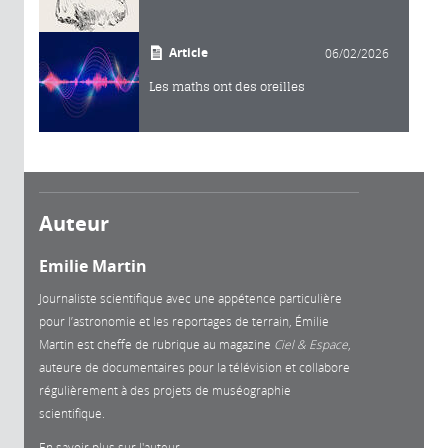
Article
06/02/2026
Les maths ont des oreilles
Auteur
Emilie Martin
Journaliste scientifique avec une appétence particulière
pour l’astronomie et les reportages de terrain, Émilie
Martin est cheffe de rubrique au magazine
Ciel & Espace
,
auteure de documentaires pour la télévision et collabore
régulièrement à des projets de muséographie
scientifique.
En savoir plus sur l'auteur