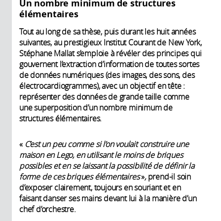
Un nombre minimum de structures
l’ENS a en effet développé des
France et
élémentaires
travaux autour des réseaux de
département
neurones, de l'apprentissage
d'informatique de
Tout au long de sa thèse, puis durant les huit années
profond et de l'IA générative.
l’École normale
suivantes, au prestigieux Institut Courant de New York,
Pionnières, toutes ses recherches
supérieure )
Stéphane Mallat s’emploie à révéler des principes qui
ont eu une influence considérable
• Ingrid
gouvernent l’extraction d’information de toutes sortes
et profonde dans les domaines
Daubechies
de données numériques (des images, des sons, des
scientifiques des mathématiques et
(professeure à
électrocardiogrammes), avec un objectif en tête :
de l’informatique, amenant par
l’université de
représenter des données de grande taille comme
exemple à des développements en
Princeton)
une superposition d’un nombre minimum de
physique et en chimie. La médaille
• Jérôme Kalifa
structures élémentaires.
d’or du CNRS, accompagnée d’une
(École
dotation de 50 000 euros de la
polytechnique)
Fondation CNRS, lui est remise le 17
• Jamal Atif (École
«
C’est un peu comme si l’on voulait construire une
décembre 2025 lors d’une
polytechnique)
maison en Lego, en utilisant le moins de briques
cérémonie à Paris.
possibles et en se laissant la possibilité de définir la
forme de ces briques élémentaires
»
,
prend-il soin
d’exposer clairement, toujours en souriant et en
faisant danser ses mains devant lui à la manière d’un
chef d’orchestre.