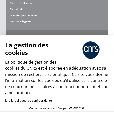
Charte d'utilisation
Plan du site
Données personnelles
Mentions légales
Nous suivre
Partager
La gestion des
cookies
La politique de gestion des
cookies du CNRS est élaborée en adéquation avec sa
mission de recherche scientifique. Ce site vous donne
CNRS Le Mag
l’information sur les cookies qu’il utilise et le contrôle
de ceux non nécessaires à son fonctionnement et son
© 2026, CNRS
amélioration.
Lire la politique de confidentialité
Créer un compte
Se connecter
Accessibilité : non conforme
Consentements certifiés par
Gestion des cookies