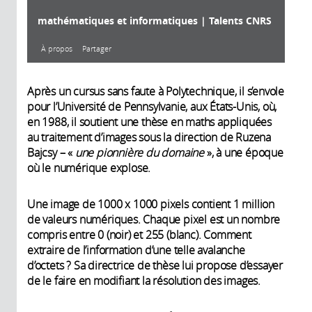
mathématiques et informatiques | Talents CNRS
À propos
Partager
À propos
Après un cursus sans faute à Polytechnique, il s’envole
pour l’Université de Pennsylvanie, aux États-Unis, où,
en 1988, il soutient une thèse en maths appliquées
au traitement d’images sous la direction de Ruzena
Année de
Description:
Bajcsy – «
une pionnière du domaine
», à une époque
production:
Mondialement reconnu pour ses
où le numérique explose.
travaux sur les ondelettes, une
2025
Durée:
méthode qui permet de stocker des
6'56"
Une image de 1000 x 1000 pixels contient 1 million
Réalisateur:
données avec peu de mémoire et
de valeurs numériques. Chaque pixel est un nombre
de les analyser efficacement,
Raphaël Mitelberg
compris entre 0 (noir) et 255 (blanc). Comment
Producteur:
Stéphane Mallat est aujourd’hui un
extraire de l’information d’une telle avalanche
acteur phare de l'intelligence
CNRS Images
d’octets ? Sa directrice de thèse lui propose d’essayer
Intervenants:
artificielle. Ce professeur au Collège
de le faire en modifiant la résolution des images.
de France et membre du
• Stéphane Mallat
Département d’informatique de
(Collège de