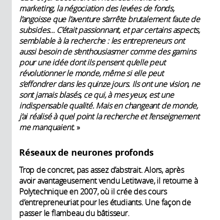
marketing, la négociation des levées de fonds,
l’angoisse que l’aventure s’arrête brutalement faute de
subsides… C’était passionnant, et par certains aspects,
semblable à la recherche : les entrepreneurs ont
aussi besoin de s’enthousiasmer comme des gamins
pour une idée dont ils pensent qu’elle peut
révolutionner le monde, même si elle peut
s’effondrer dans les quinze jours. Ils ont une vision, ne
sont jamais blasés, ce qui, à mes yeux, est une
indispensable qualité. Mais en changeant de monde,
j’ai réalisé à quel point la recherche et l’enseignement
me manquaient.
»
Réseaux de neurones profonds
Trop de concret, pas assez d’abstrait. Alors, après
avoir avantageusement vendu Letitwave, il retourne à
Polytechnique en 2007, où il crée des cours
d’entrepreneuriat pour les étudiants. Une façon de
passer le flambeau du bâtisseur.