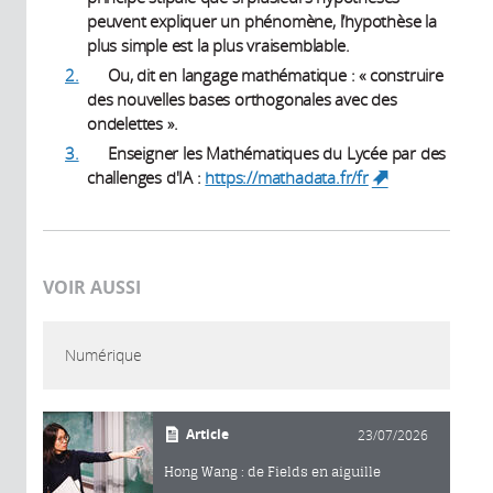
peuvent expliquer un phénomène, l’hypothèse la
plus simple est la plus vraisemblable.
2.
Ou, dit en langage mathématique : « construire
des nouvelles bases orthogonales avec des
ondelettes ».
3.
Enseigner les Mathématiques du Lycée par des
challenges d'IA :
https://mathadata.fr/fr
(link is
external)
VOIR AUSSI
Numérique
Article
23/07/2026
Hong Wang : de Fields en aiguille