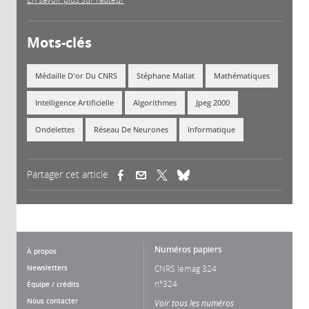
Mots-clés
Médaille D'or Du CNRS
Stéphane Mallat
Mathématiques
Intelligence Artificielle
Algorithmes
Jpeg 2000
Ondelettes
Réseau De Neurones
Informatique
Partager cet article
(link is external)
(link is external)
(link is external)
Numéros papiers
À propos
Newsletters
CNRS lemag 324
n°324
Équipe / crédits
Nous contacter
Voir tous les numéros