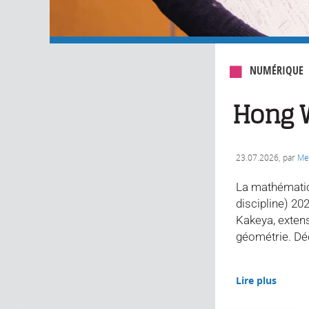
NUMÉRIQUE
Hong W
23.07.2026
, par
Me
La mathématici
discipline) 20
Kakeya, extens
géométrie. Dé
Lire plus