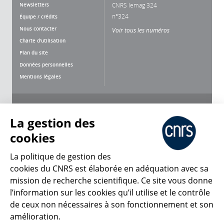
Newsletters
CNRS lemag 324
n°324
Équipe / crédits
Nous contacter
Voir tous les numéros
Charte d'utilisation
Plan du site
Données personnelles
Mentions légales
Nous suivre
Partager
La gestion des
cookies
La politique de gestion des
cookies du CNRS est élaborée en adéquation avec sa
CNRS Le Mag
mission de recherche scientifique. Ce site vous donne
l’information sur les cookies qu’il utilise et le contrôle
de ceux non nécessaires à son fonctionnement et son
© 2026, CNRS
amélioration.