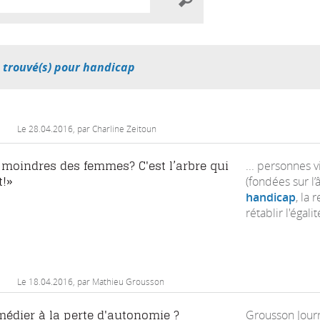
) trouvé(s) pour handicap
Le
28.04.2016
, par Charline Zeitoun
... personnes 
s moindres des femmes? C'est l’arbre qui
(fondées sur l’â
t!»
handicap
, la 
rétablir l'égal
Le
18.04.2016
, par Mathieu Grousson
Grousson Journ
dier à la perte d'autonomie ?