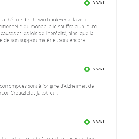
VIVANT
Si la théorie de Darwin bouleverse la vision
ditionnelle du monde, elle souffre d’un lourd
 causes et les lois de l’hérédité, ainsi que la
e de son support matériel, sont encore ...
VIVANT
corrompues sont à l’origine d’Alzheimer, de
cot, Creutzfeldt-Jakob et...
VIVANT
5. Louart Journaliste Carina La consommation