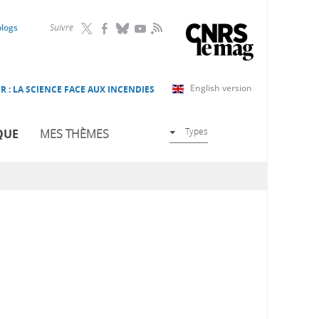
RSS
blogs
Suivre
English version
R : LA SCIENCE FACE AUX INCENDIES
Types
QUE
MES THÈMES