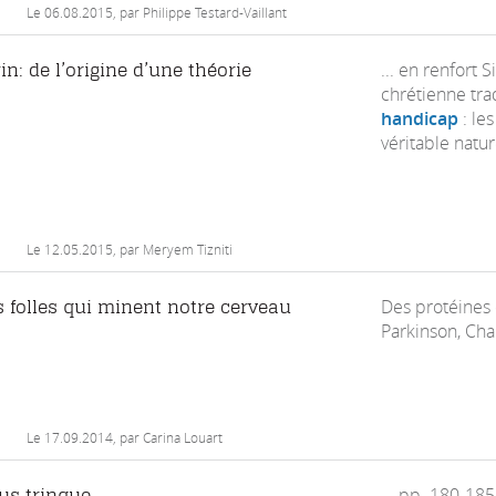
Le
06.08.2015
, par Philippe Testard-Vaillant
... en renfort 
n: de l’origine d’une théorie
chrétienne tra
handicap
: les
véritable natur
Le
12.05.2015
, par Meryem Tizniti
Des protéines 
s folles qui minent notre cerveau
Parkinson, Char
Le
17.09.2014
, par Carina Louart
... pp. 180-18
us trinque