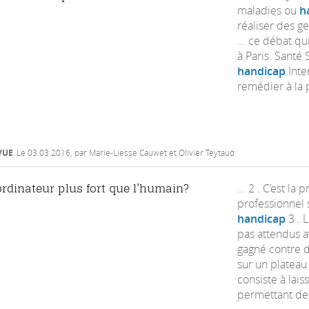
maladies ou
h
réaliser des g
... ce débat qu
à Paris. Sant
handicap
Inte
remédier à la 
VUE
Le
03.03.2016
, par Marie-Liesse Cauwet et Olivier Teytaud
... 2 . C’est l
’ordinateur plus fort que l’humain?
professionnel 
handicap
3 . L
pas attendus a
gagné contre d
sur un plateau
consiste à lais
permettant de p