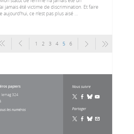
 . Mon statut de femme n’a jamais été un
n’ai jamais été victime de discrimination. Et faire
 aujourd’hui, ce n’est pas plus aisé ...
1
2
3
4
5
6
ros papiers
Nous suivre
 lemag 324
4
Partager
tous les numéros