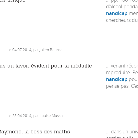
d’alcool penda
handicap
ment
chercheurs du 
Le
04.07.2014
, par Julien Bourdet
... venant réco
pas un favori évident pour la médaille
reproduire. Pe
handicap
pour 
pense pas. C’es
Le
28.04.2014
, par Louise Mussat
... dans un uni
Raymond, la boss des maths