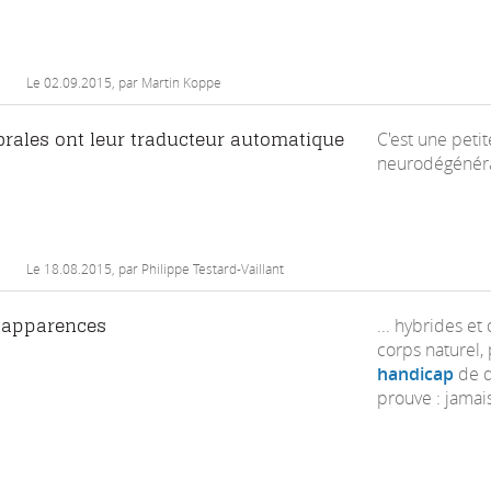
Le
02.09.2015
, par Martin Koppe
C'est une peti
brales ont leur traducteur automatique
neurodégénérati
Le
18.08.2015
, par Philippe Testard-Vaillant
... hybrides e
s apparences
corps naturel,
handicap
de d
prouve : jamais