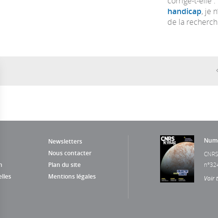
corrige-t-elle
handicap
, je 
de la recherche
Numé
Newsletters
Nous contacter
CNRS
n
Plan du site
n°32
lles
Mentions légales
Voir 