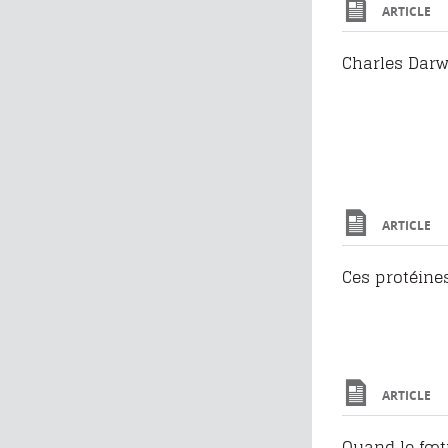
ARTICLE
Charles Darwi
ARTICLE
Ces protéine
ARTICLE
Quand le fœt