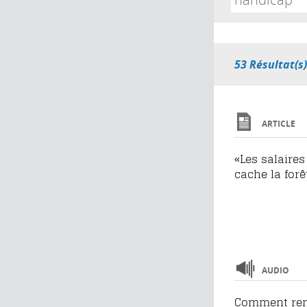
53 Résultat(s
ARTICLE
«Les salaire
cache la forê
AUDIO
Comment remé