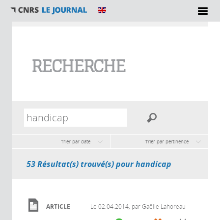
Vous êtes ici
RECHERCHE
Trier par date
Trier par pertinence
53 Résultat(s) trouvé(s) pour handicap
ARTICLE
Le
02.04.2014
, par Gaëlle Lahoreau