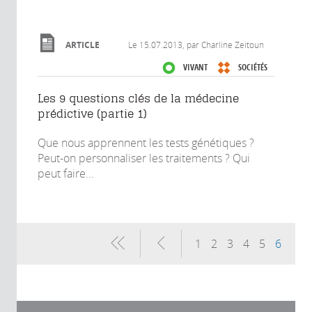
ARTICLE
Le
15.07.2013
, par Charline Zeitoun
VIVANT
SOCIÉTÉS
Les 9 questions clés de la médecine
prédictive (partie 1)
Que nous apprennent les tests génétiques ?
Peut-on personnaliser les traitements ? Qui
peut faire...
Pages
1
2
3
4
5
6