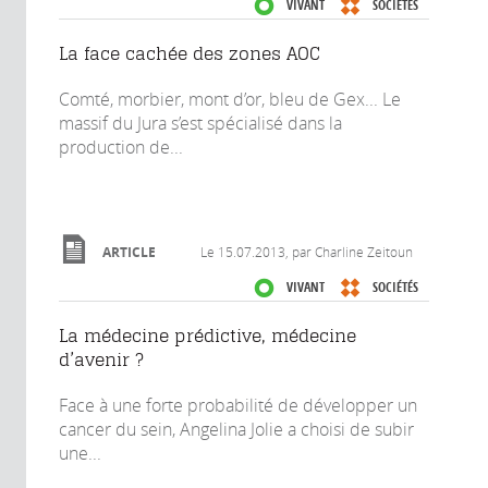
VIVANT
SOCIÉTÉS
La face cachée des zones AOC
Comté, morbier, mont d’or, bleu de Gex... Le
massif du Jura s’est spécialisé dans la
production de...
ARTICLE
Le
15.07.2013
, par Charline Zeitoun
VIVANT
SOCIÉTÉS
La médecine prédictive, médecine
d’avenir ?
Face à une forte probabilité de développer un
cancer du sein, Angelina Jolie a choisi de subir
une...