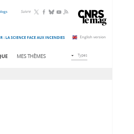
RSS
blogs
Suivre
English version
R : LA SCIENCE FACE AUX INCENDIES
Types
QUE
MES THÈMES