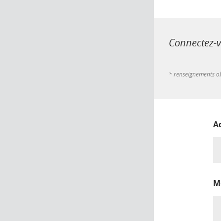
Connectez-vo
* renseignements ob
A
M