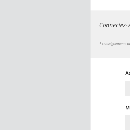
Connectez-vo
* renseignements ob
A
M