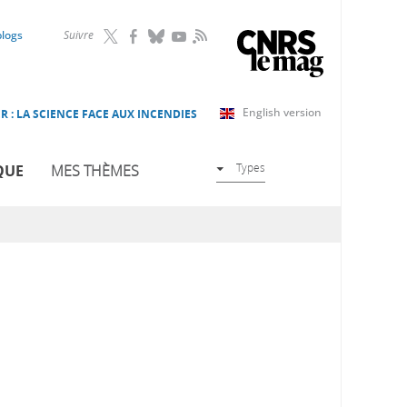
RSS
blogs
Suivre
English version
R : LA SCIENCE FACE AUX INCENDIES
Types
QUE
MES THÈMES