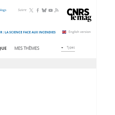
RSS
blogs
Suivre
English version
R : LA SCIENCE FACE AUX INCENDIES
Types
QUE
MES THÈMES