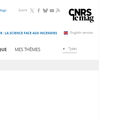
RSS
blogs
Suivre
English version
R : LA SCIENCE FACE AUX INCENDIES
Types
QUE
MES THÈMES