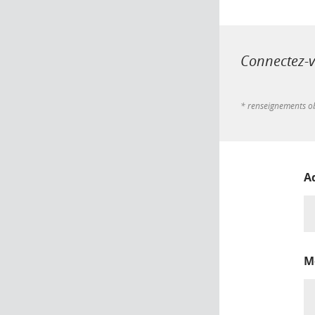
Connectez-vo
* renseignements ob
A
M