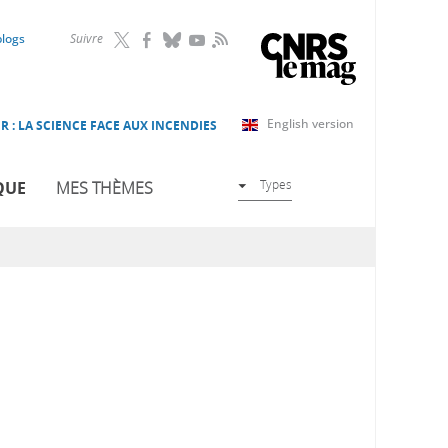
RSS
blogs
Suivre
English version
R : LA SCIENCE FACE AUX INCENDIES
Types
QUE
MES THÈMES