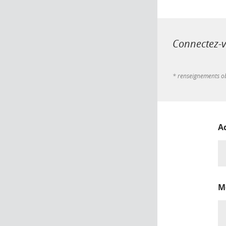
Connectez-vo
* renseignements ob
A
M