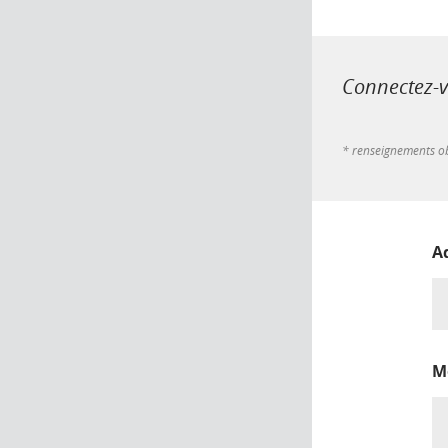
Connectez-vo
* renseignements ob
A
M