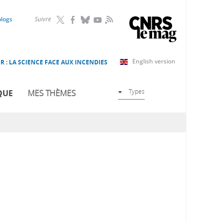
RSS
blogs
Suivre
English version
R : LA SCIENCE FACE AUX INCENDIES
Types
QUE
MES THÈMES