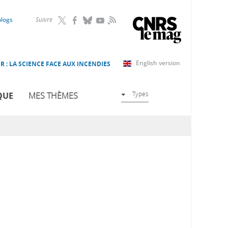
RSS
blogs
Suivre
English version
R : LA SCIENCE FACE AUX INCENDIES
Types
QUE
MES THÈMES