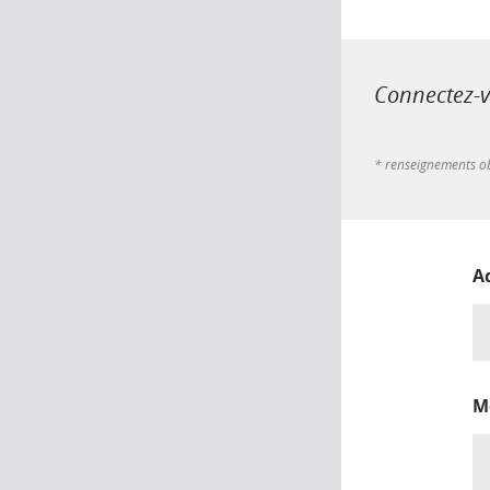
Connectez-vo
* renseignements ob
A
M