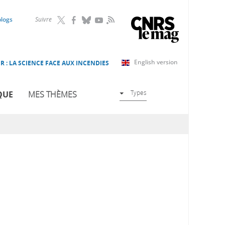
RSS
blogs
Suivre
English version
R : LA SCIENCE FACE AUX INCENDIES
Types
QUE
MES THÈMES