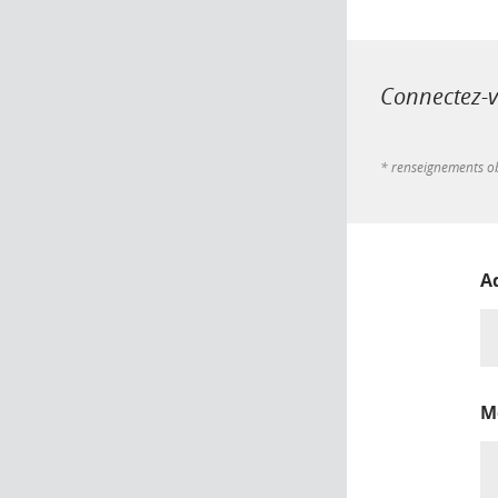
Connectez-vo
* renseignements ob
A
M