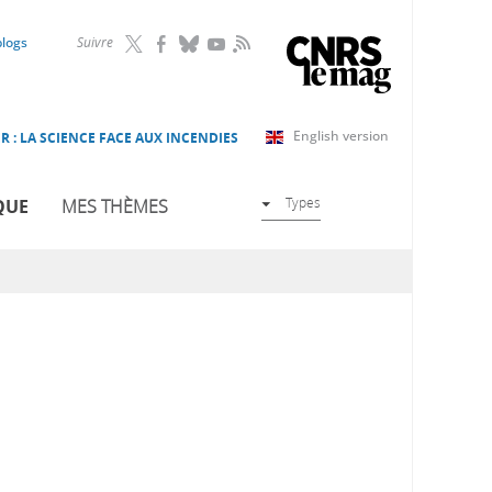
RSS
blogs
Suivre
English version
R : LA SCIENCE FACE AUX INCENDIES
Types
QUE
MES THÈMES