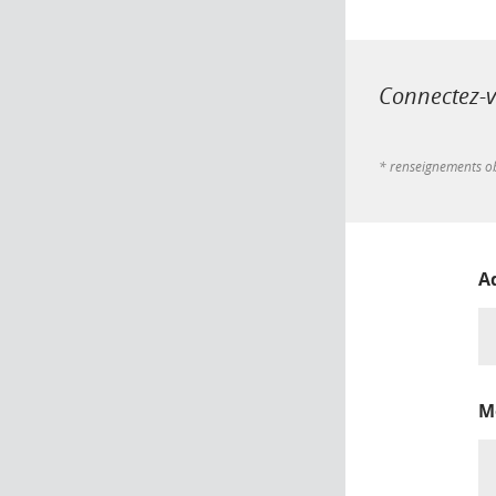
Connectez-vo
* renseignements ob
A
M