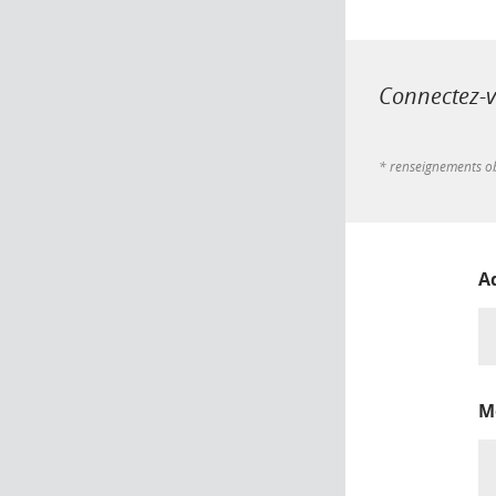
Connectez-vo
* renseignements ob
A
M