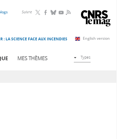
RSS
blogs
Suivre
English version
R : LA SCIENCE FACE AUX INCENDIES
Types
QUE
MES THÈMES