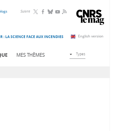
RSS
blogs
Suivre
English version
R : LA SCIENCE FACE AUX INCENDIES
Types
QUE
MES THÈMES