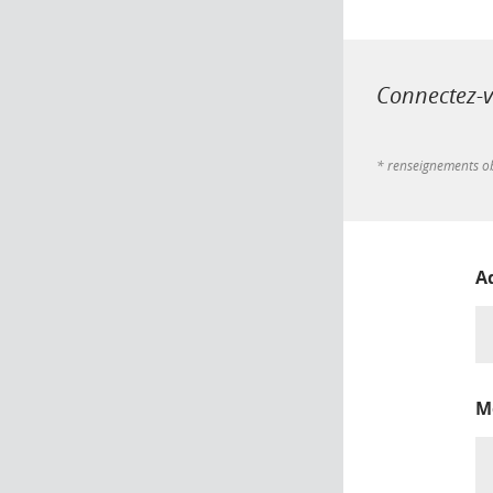
Connectez-vo
* renseignements ob
A
M