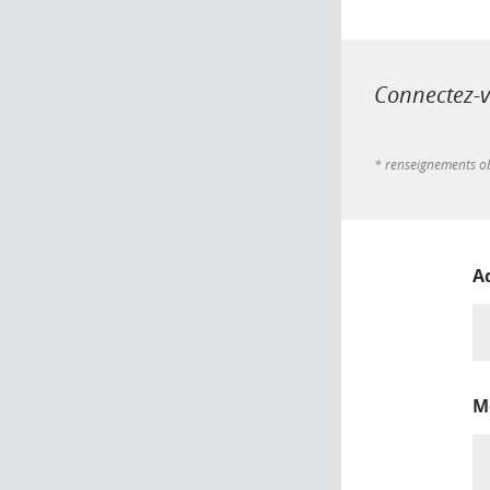
Connectez-vo
* renseignements ob
A
M