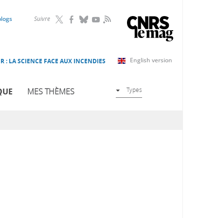
RSS
blogs
Suivre
English version
R : LA SCIENCE FACE AUX INCENDIES
Types
QUE
MES THÈMES