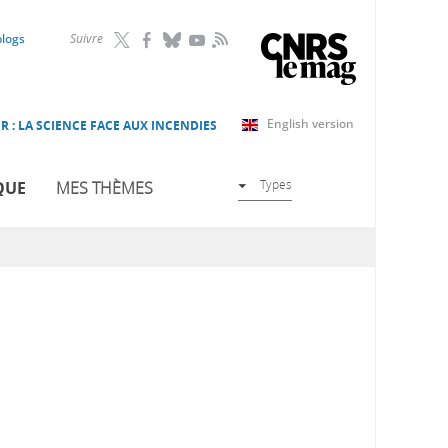
RSS
blogs
Suivre
English version
R : LA SCIENCE FACE AUX INCENDIES
Types
QUE
MES THÈMES