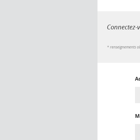
Connectez-vo
* renseignements ob
A
M