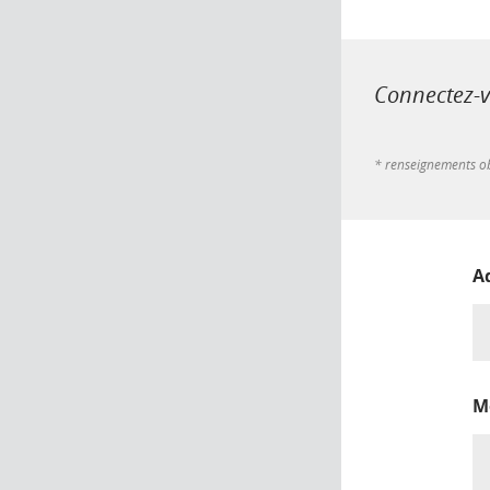
Connectez-vo
* renseignements ob
A
M