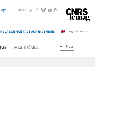
RSS
blogs
Suivre
English version
R : LA SCIENCE FACE AUX INCENDIES
Types
QUE
MES THÈMES