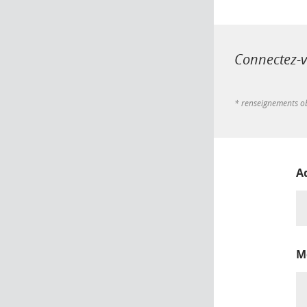
Connectez-vo
* renseignements ob
A
M