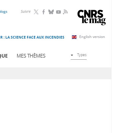
RSS
blogs
Suivre
English version
R : LA SCIENCE FACE AUX INCENDIES
Types
QUE
MES THÈMES