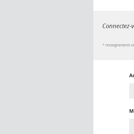
Connectez-vo
* renseignements ob
A
M