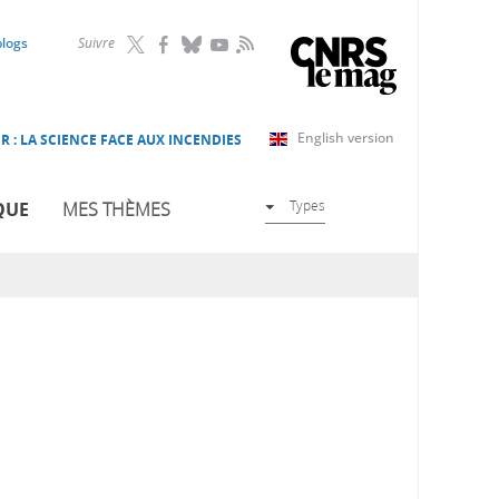
RSS
blogs
Suivre
English version
R : LA SCIENCE FACE AUX INCENDIES
Types
QUE
MES THÈMES