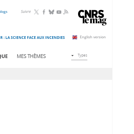
RSS
blogs
Suivre
English version
R : LA SCIENCE FACE AUX INCENDIES
Types
QUE
MES THÈMES