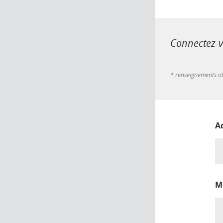
Connectez-vo
* renseignements ob
A
M