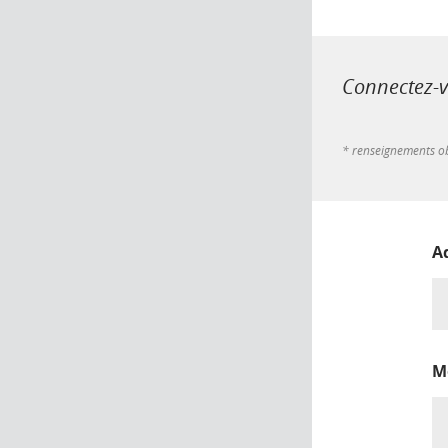
Connectez-vo
* renseignements ob
A
M