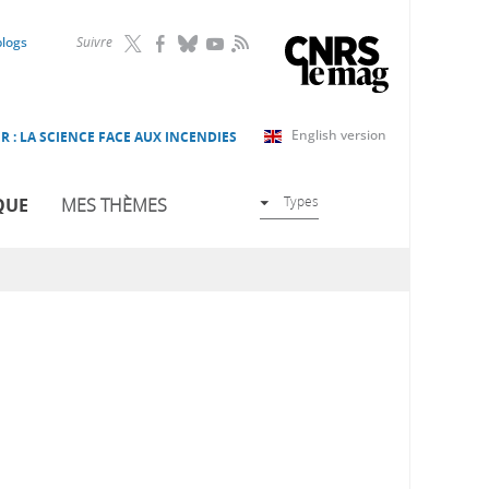
RSS
blogs
Suivre
English version
R : LA SCIENCE FACE AUX INCENDIES
Types
QUE
MES THÈMES