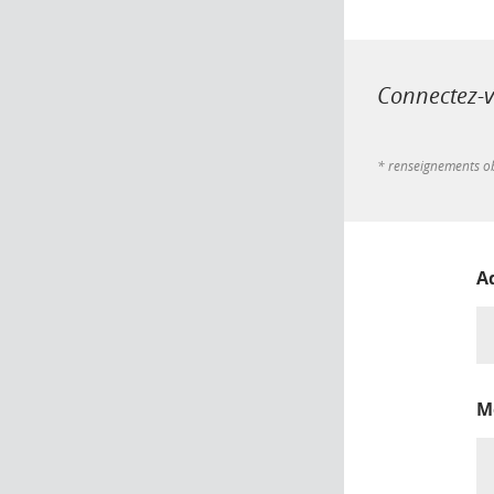
Connectez-vo
* renseignements ob
A
M