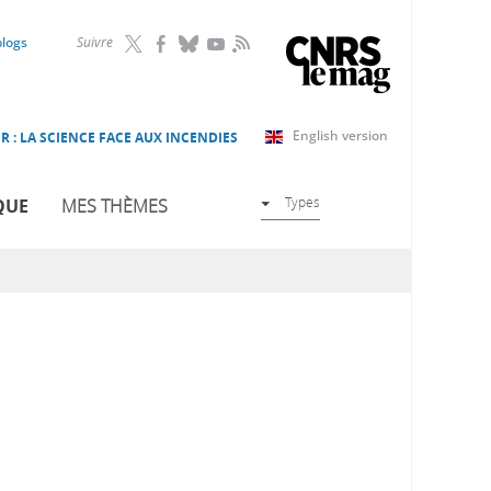
RSS
blogs
Suivre
English version
R : LA SCIENCE FACE AUX INCENDIES
Types
QUE
MES THÈMES