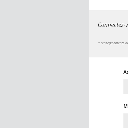
Connectez-vo
* renseignements ob
A
M