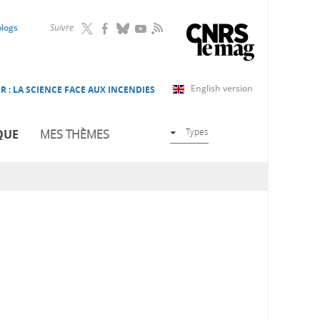
RSS
blogs
Suivre
English version
R : LA SCIENCE FACE AUX INCENDIES
Types
QUE
MES THÈMES