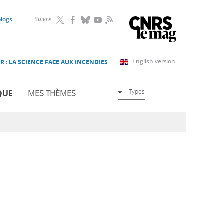
RSS
blogs
Suivre
English version
R : LA SCIENCE FACE AUX INCENDIES
Types
QUE
MES THÈMES