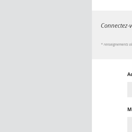
Connectez-vo
* renseignements ob
A
M