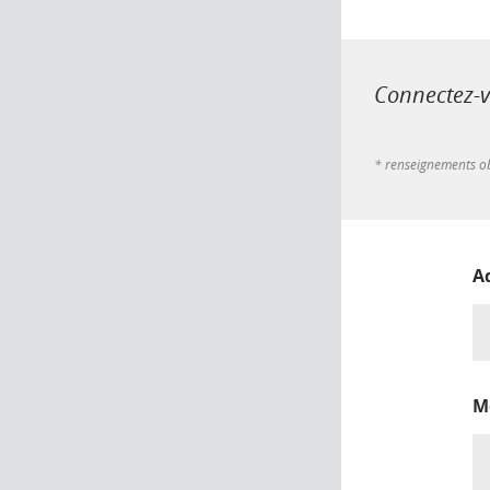
Connectez-vo
* renseignements ob
A
M