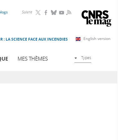
RSS
blogs
Suivre
English version
R : LA SCIENCE FACE AUX INCENDIES
Types
QUE
MES THÈMES