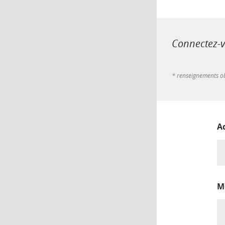
Connectez-vo
* renseignements ob
A
M