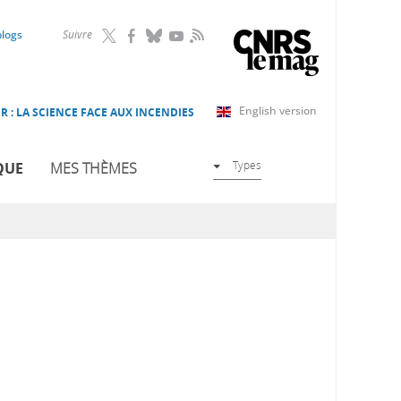
RSS
blogs
Suivre
English version
R : LA SCIENCE FACE AUX INCENDIES
Types
QUE
MES THÈMES