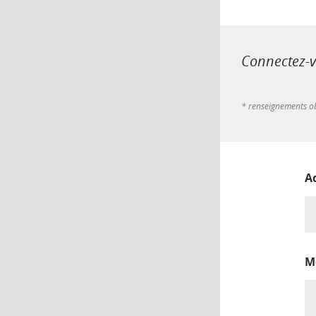
Connectez-vo
* renseignements ob
A
M