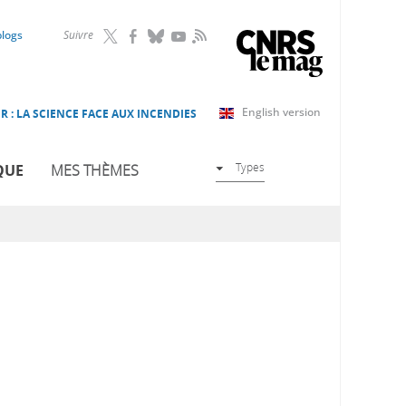
RSS
blogs
Suivre
English version
R : LA SCIENCE FACE AUX INCENDIES
Types
QUE
MES THÈMES