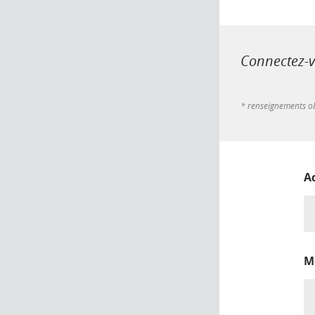
Connectez-vo
* renseignements ob
A
M