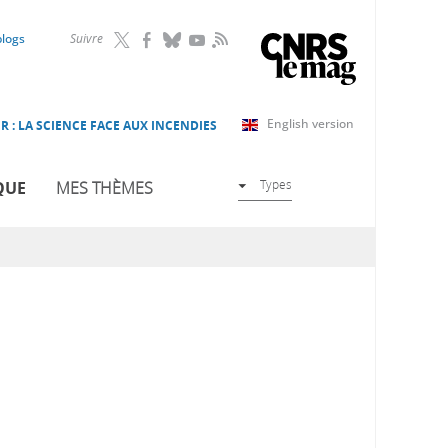
RSS
blogs
Suivre
English version
R : LA SCIENCE FACE AUX INCENDIES
Types
QUE
MES THÈMES