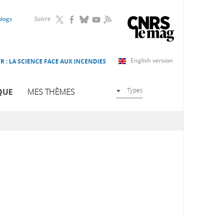
RSS
blogs
Suivre
English version
R : LA SCIENCE FACE AUX INCENDIES
Types
QUE
MES THÈMES