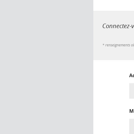
Connectez-vo
* renseignements ob
A
M