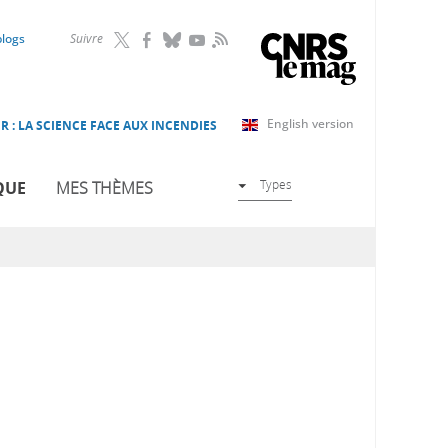
RSS
blogs
Suivre
English version
R : LA SCIENCE FACE AUX INCENDIES
Types
QUE
MES THÈMES