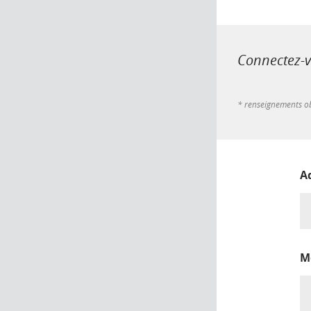
Connectez-vo
* renseignements ob
A
M