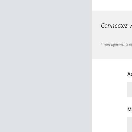
Connectez-vo
* renseignements ob
A
M