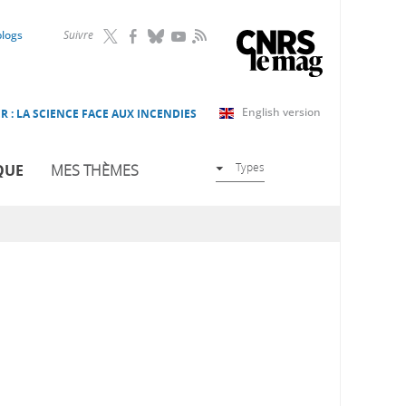
RSS
blogs
Suivre
English version
R : LA SCIENCE FACE AUX INCENDIES
Types
QUE
MES THÈMES