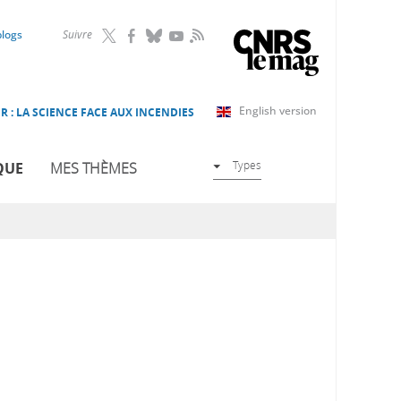
RSS
blogs
Suivre
English version
R : LA SCIENCE FACE AUX INCENDIES
Types
QUE
MES THÈMES