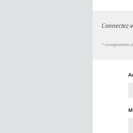
Connectez-vo
* renseignements ob
A
M