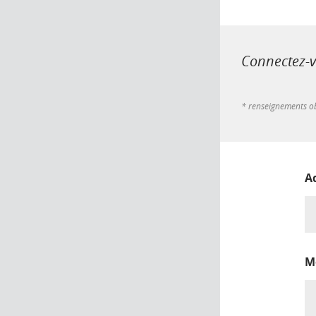
Connectez-vo
* renseignements ob
A
M