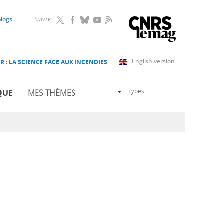
RSS
blogs
Suivre
English version
R : LA SCIENCE FACE AUX INCENDIES
Types
QUE
MES THÈMES