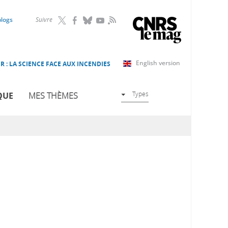
RSS
blogs
Suivre
English version
R : LA SCIENCE FACE AUX INCENDIES
Types
QUE
MES THÈMES