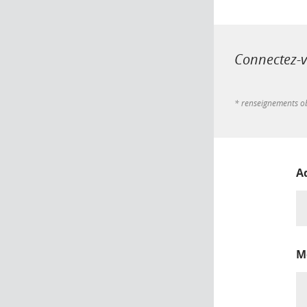
Connectez-vo
* renseignements ob
A
M