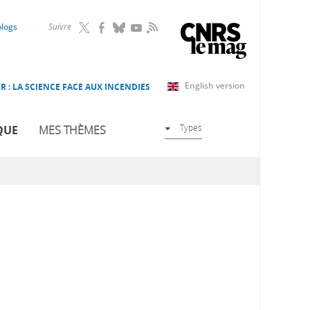
RSS
blogs
Suivre
English version
R : LA SCIENCE FACE AUX INCENDIES
Types
QUE
MES THÈMES