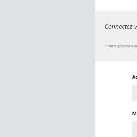
Connectez-vo
* renseignements ob
A
M