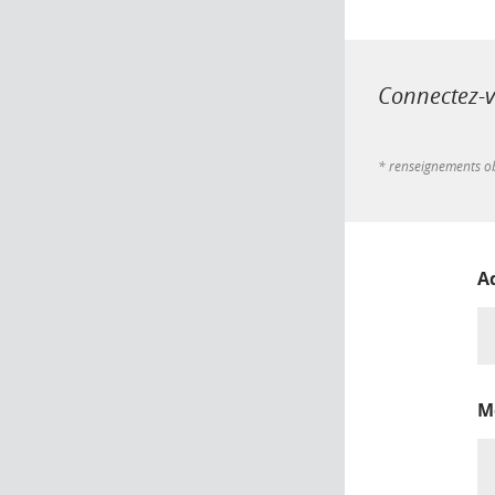
Connectez-vo
* renseignements ob
A
M