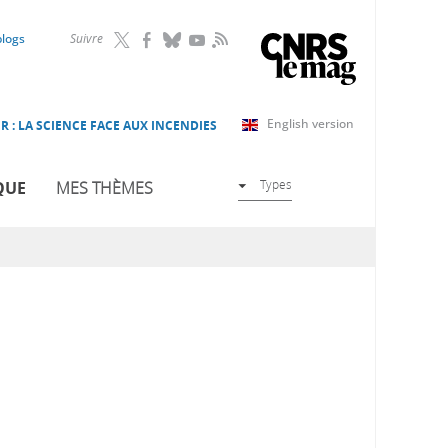
RSS
blogs
Suivre
English version
R : LA SCIENCE FACE AUX INCENDIES
Types
QUE
MES THÈMES