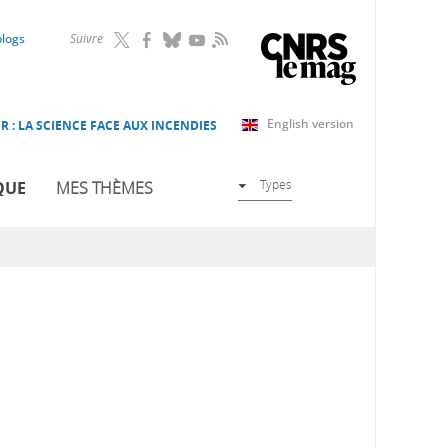
RSS
blogs
Suivre
English version
R : LA SCIENCE FACE AUX INCENDIES
Types
QUE
MES THÈMES