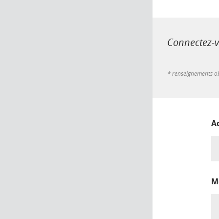
Connectez-vo
* renseignements ob
A
M