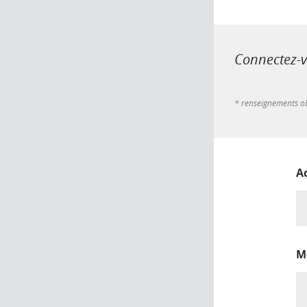
Connectez-vo
* renseignements ob
A
M