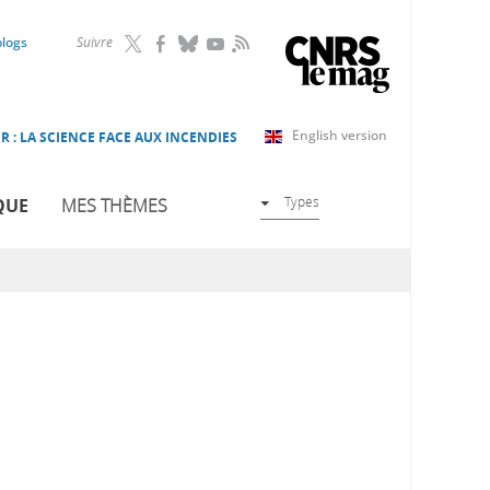
RSS
blogs
Suivre
English version
R : LA SCIENCE FACE AUX INCENDIES
Types
QUE
MES THÈMES