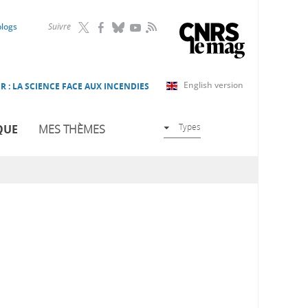
RSS
blogs
Suivre
English version
R : LA SCIENCE FACE AUX INCENDIES
Types
QUE
MES THÈMES