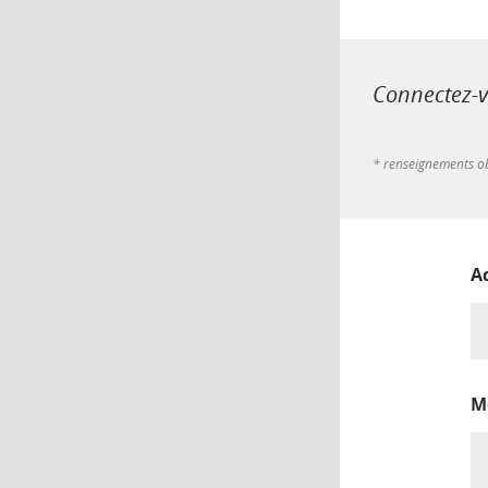
Connectez-vo
* renseignements ob
A
M