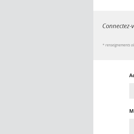
Connectez-vo
* renseignements ob
A
M