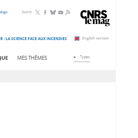
RSS
blogs
Suivre
English version
R : LA SCIENCE FACE AUX INCENDIES
Types
QUE
MES THÈMES