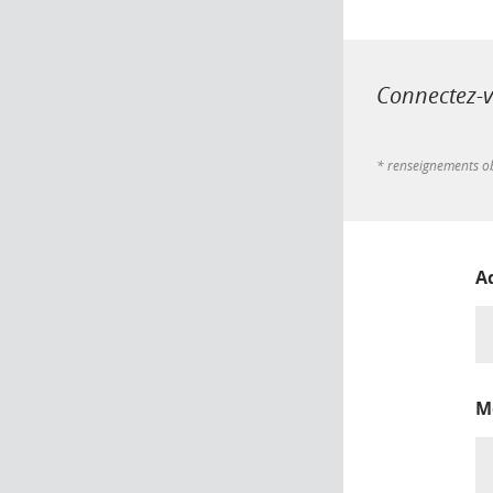
Connectez-vo
* renseignements ob
A
M