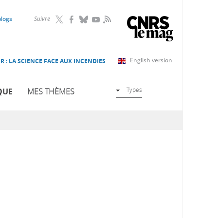
RSS
blogs
Suivre
English version
R : LA SCIENCE FACE AUX INCENDIES
Types
QUE
MES THÈMES