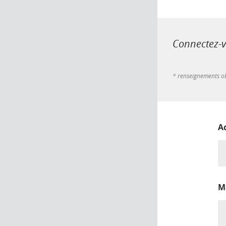
Connectez-vo
* renseignements ob
A
M