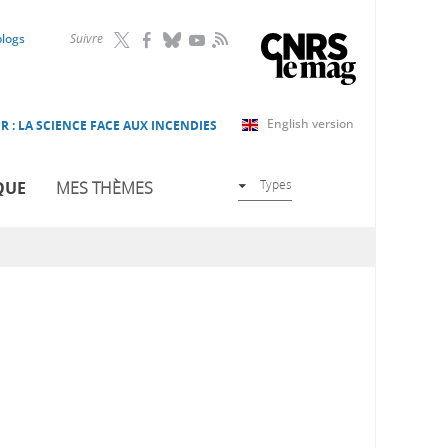
RSS
blogs
Suivre
English version
R : LA SCIENCE FACE AUX INCENDIES
Types
QUE
MES THÈMES