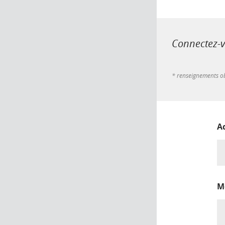
Connectez-vo
* renseignements ob
A
M