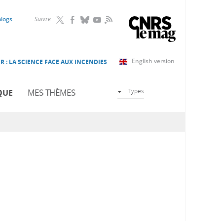
RSS
blogs
Suivre
English version
R : LA SCIENCE FACE AUX INCENDIES
Types
QUE
MES THÈMES