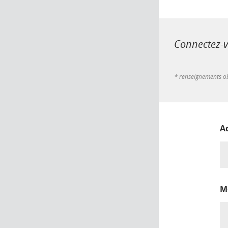
Connectez-vo
* renseignements ob
A
M