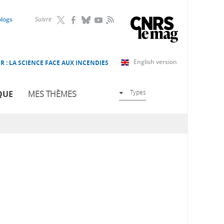
RSS
blogs
Suivre
English version
R : LA SCIENCE FACE AUX INCENDIES
Types
QUE
MES THÈMES