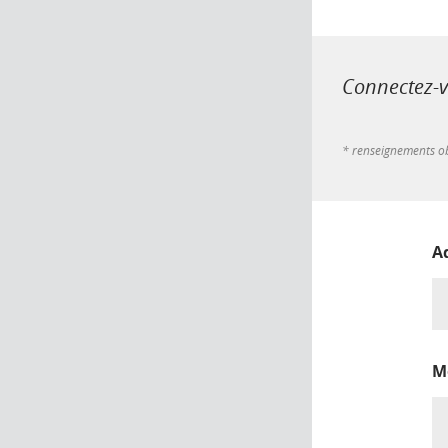
Connectez-vo
* renseignements ob
A
M